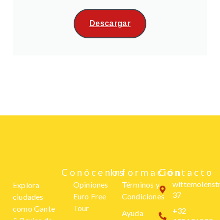
Descargar
Conócenos
Información
Contacto
wittemolenst
Opiniones
Términos y
Explora
37
Euro Free
Condiciones
ciudades
Tour
como Gante
+32
Ayuda